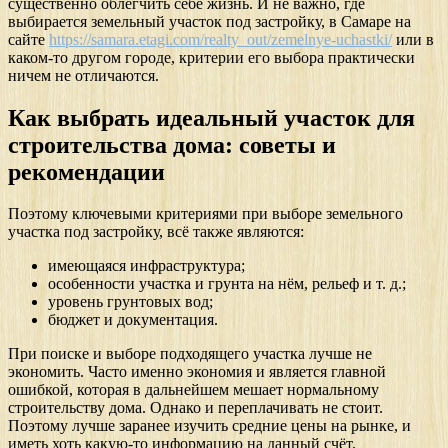
существенно облегчить себе жизнь. И не важно, где
выбирается земельный участок под застройку, в Самаре на
сайте
https://samara.etagi.com/realty_out/zemelnye-uchastki/
или в
каком-то другом городе, критерии его выбора практически
ничем не отличаются.
Как выбрать идеальный участок для
строительства дома: советы и
рекомендации
Поэтому ключевыми критериями при выборе земельного
участка под застройку, всё также являются:
имеющаяся инфраструктура;
особенности участка и грунта на нём, рельеф и т. д.;
уровень грунтовых вод;
бюджет и документация.
При поиске и выборе подходящего участка лучше не
экономить. Часто именно экономия и является главной
ошибкой, которая в дальнейшем мешает нормальному
строительству дома. Однако и переплачивать не стоит.
Поэтому лучше заранее изучить средние цены на рынке, и
иметь хоть какую-то информацию на данный счёт.