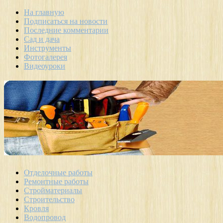
На главную
Подписаться на новости
Последние комментарии
Сад и дача
Инструменты
Фотогалерея
Видеоуроки
Отделочные работы
Ремонтные работы
Стройматериалы
Строительство
Кровля
Водопровод