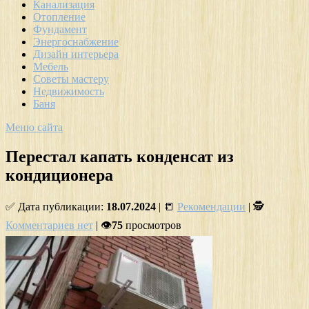
Канализация
Отопление
Фундамент
Энергоснабжение
Дизайн интерьера
Мебель
Советы мастеру
Недвижимость
Баня
Меню сайта
Перестал капать конденсат из
кондиционера
✅ Дата публикации:
18.07.2024
| 📒
Рекомендации
| 🕵
Комментариев нет
| 👁
75
просмотров