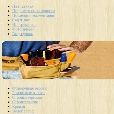
На главную
Подписаться на новости
Последние комментарии
Сад и дача
Инструменты
Фотогалерея
Видеоуроки
Отделочные работы
Ремонтные работы
Стройматериалы
Строительство
Кровля
Водопровод