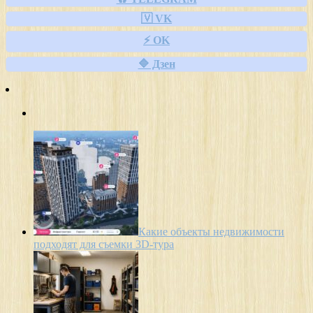
🇻 VK
⚡ OK
🔷 Дзен
Какие объекты недвижимости
подходят для съемки 3D-тура