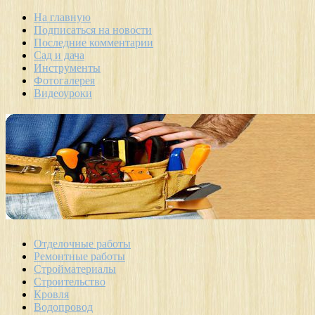
На главную
Подписаться на новости
Последние комментарии
Сад и дача
Инструменты
Фотогалерея
Видеоуроки
Отделочные работы
Ремонтные работы
Стройматериалы
Строительство
Кровля
Водопровод