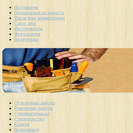
На главную
Подписаться на новости
Последние комментарии
Сад и дача
Инструменты
Фотогалерея
Видеоуроки
Отделочные работы
Ремонтные работы
Стройматериалы
Строительство
Кровля
Водопровод