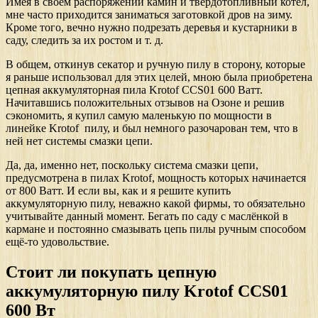
Имея в своём распоряжении камин и твердотопливный котёл,
мне часто приходится заниматься заготовкой дров на зиму.
Кроме того, вечно нужно подрезать деревья и кустарники в
саду, следить за их ростом и т. д.
В общем, откинув секатор и ручную пилу в сторону, которые
я раньше использовал для этих целей, мною была приобретена
цепная аккумуляторная пила Krotof CCS01 600 Ватт.
Начитавшись положительных отзывов на Озоне и решив
сэкономить, я купил самую маленькую по мощности в
линейке Krotof пилу, и был немного разочарован тем, что в
ней нет системы смазки цепи.
Да, да, именно нет, поскольку система смазки цепи,
предусмотрена в пилах Krotof, мощность которых начинается
от 800 Ватт. И если вы, как и я решите купить
аккумуляторную пилу, неважно какой фирмы, то обязательно
учитывайте данный момент. Бегать по саду с маслёнкой в
кармане и постоянно смазывать цепь пилы ручным способом
ещё-то удовольствие.
Стоит ли покупать цепную
аккумуляторную пилу Krotof CCS01
600 Вт