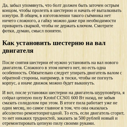
Да, забыл упомянуть, что болт должен быть заточен острым
концом, чтобы пролезть в шестерню и начать её выталкивать
изнутри. В общем, в изготовлении такого съёмника нет
ничего сложного, а гайку можно даже при необходимости
приварить сваркой, чтобы не держать ключом. Смотрите
фотки, думаю, смысл понятен.
Как установить шестерню на вал
двигателя
После снятия шестерни её нужно установить на вал нового
двигателя. Сложного в этом ничего нет, но есть одна
особенность. Обязательно следует упирать двигатель валом с
обратной стороны, например, в тиски, чтобы не погнуть
корпус, а иначе движок можно будет выкинуть.
И вот, после установки шестерни на двигатель шуруповёрта, я
собрал цепную пилу Krotof CCS01 600 Вт назад, не забыв
смазать солидолом при этом. В итоге пила работает уже не
один месяц, но самое главное в том, что она оказалась
абсолютно ремонтопригодной. То есть, если двигатель сгорит,
то нет никаких трудностей, заказать за 500 рублей новый и
отремонтировать цепную пилу своими руками.