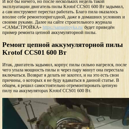
И всё бы ничего, но после нескольких недель такой
эксплуатации двигатель пилы Krotof CCS01 600 Вт задымил,
а сам инструмент перестал работать. Благо пила оказалось
вполне себе ремонтопригодной, даже в домашних условиях и
своими руками. Далее на сайте строительного журнала
«САМаСТРОЙКА»
https://samastroyka.ru/
будет приведён
пример ремонта цепной аккумуляторной пилы.
Ремонт цепной аккумуляторной пилы
Krotof CCS01 600 Вт
Итак, двигатель задымил, корпус пилы сильно нагрелся, после
чего упала мощность пилы и через пару минут она перестала
включаться. Возврат я делать не захотел, и на это есть свои
причины, о которых я не буду вдаваться в данной статье. В
общем, я решил самостоятельно отремонтировать цепную
пилу на аккумуляторах Krotof CCS01 600 Вт.