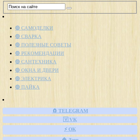
🟢 САМОДЕЛКИ
🟢 СВАРКА
🟢 ПОЛЕЗНЫЕ СОВЕТЫ
🟢 РЕКОМЕНДАЦИИ
🟢 САНТЕХНИКА
🟢 ОКНА И ДВЕРИ
🟢 ЭЛЕКТРИКА
🟢 ПАЙКА
🧲 TELEGRAM
🇻 VK
⚡ OK
🔷 Дзен