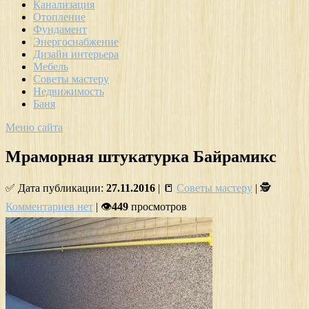
Канализация
Отопление
Фундамент
Энергоснабжение
Дизайн интерьера
Мебель
Советы мастеру
Недвижимость
Баня
Меню сайта
Мраморная штукатурка Байрамикс
✅ Дата публикации:
27.11.2016
| 📒
Советы мастеру
| 🕵
Комментариев нет
| 👁
449
просмотров