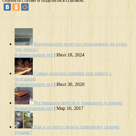
Оценить статью и поделиться ссылкой:
Кондиционер перестал реагировать на пульт,
что делать?
Комментариев нет
|
Июл 18, 2024
Самые опасные ошибки при работе с
болгаркой
Комментариев нет
|
Июл 30, 2020
Реставрация мебели в домашних условиях
Комментариев нет
|
Мар 10, 2017
Как и из чего сделать траворезку своими
руками?