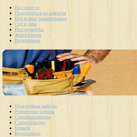
На главную
Подписаться на новости
Последние комментарии
Сад и дача
Инструменты
Фотогалерея
Видеоуроки
Отделочные работы
Ремонтные работы
Стройматериалы
Строительство
Кровля
Водопровод