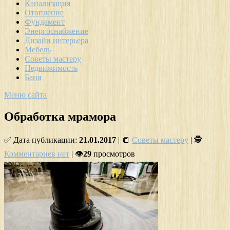
Канализация
Отопление
Фундамент
Энергоснабжение
Дизайн интерьера
Мебель
Советы мастеру
Недвижимость
Баня
Меню сайта
Обработка мрамора
✅ Дата публикации:
21.01.2017
| 📒
Советы мастеру
| 🕵
Комментариев нет
| 👁
29
просмотров