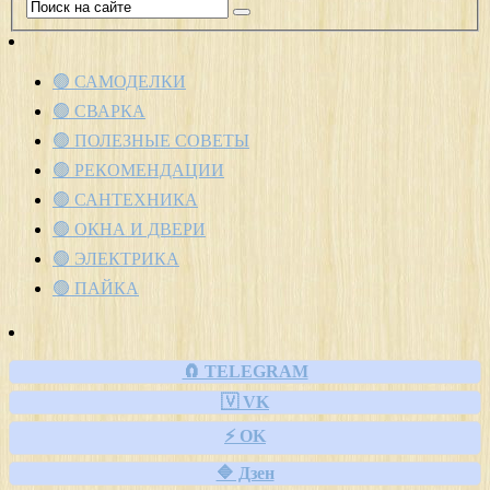
🟢 САМОДЕЛКИ
🟢 СВАРКА
🟢 ПОЛЕЗНЫЕ СОВЕТЫ
🟢 РЕКОМЕНДАЦИИ
🟢 САНТЕХНИКА
🟢 ОКНА И ДВЕРИ
🟢 ЭЛЕКТРИКА
🟢 ПАЙКА
🧲 TELEGRAM
🇻 VK
⚡ OK
🔷 Дзен