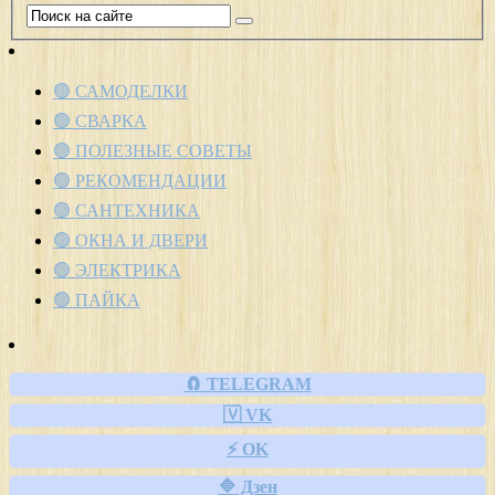
🟢 САМОДЕЛКИ
🟢 СВАРКА
🟢 ПОЛЕЗНЫЕ СОВЕТЫ
🟢 РЕКОМЕНДАЦИИ
🟢 САНТЕХНИКА
🟢 ОКНА И ДВЕРИ
🟢 ЭЛЕКТРИКА
🟢 ПАЙКА
🧲 TELEGRAM
🇻 VK
⚡ OK
🔷 Дзен