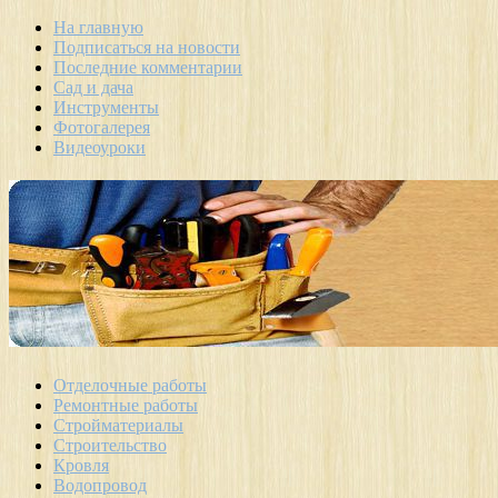
На главную
Подписаться на новости
Последние комментарии
Сад и дача
Инструменты
Фотогалерея
Видеоуроки
Отделочные работы
Ремонтные работы
Стройматериалы
Строительство
Кровля
Водопровод