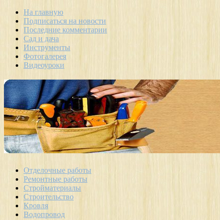
На главную
Подписаться на новости
Последние комментарии
Сад и дача
Инструменты
Фотогалерея
Видеоуроки
Отделочные работы
Ремонтные работы
Стройматериалы
Строительство
Кровля
Водопровод