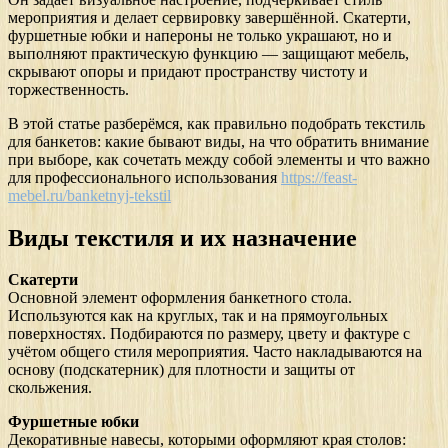
мероприятия и делает сервировку завершённой. Скатерти,
фуршетные юбки и напероны не только украшают, но и
выполняют практическую функцию — защищают мебель,
скрывают опоры и придают пространству чистоту и
торжественность.
В этой статье разберёмся, как правильно подобрать текстиль
для банкетов: какие бывают виды, на что обратить внимание
при выборе, как сочетать между собой элементы и что важно
для профессионального использования
https://feast-
mebel.ru/banketnyj-tekstil
Виды текстиля и их назначение
Скатерти
Основной элемент оформления банкетного стола.
Используются как на круглых, так и на прямоугольных
поверхностях. Подбираются по размеру, цвету и фактуре с
учётом общего стиля мероприятия. Часто накладываются на
основу (подскатерник) для плотности и защиты от
скольжения.
Фуршетные юбки
Декоративные навесы, которыми оформляют края столов: