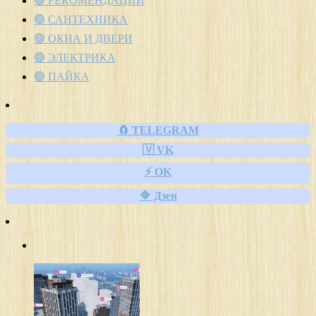
🟢 РЕКОМЕНДАЦИИ
🟢 САНТЕХНИКА
🟢 ОКНА И ДВЕРИ
🟢 ЭЛЕКТРИКА
🟢 ПАЙКА
🧲 TELEGRAM
🇻 VK
⚡ OK
🔷 Дзен