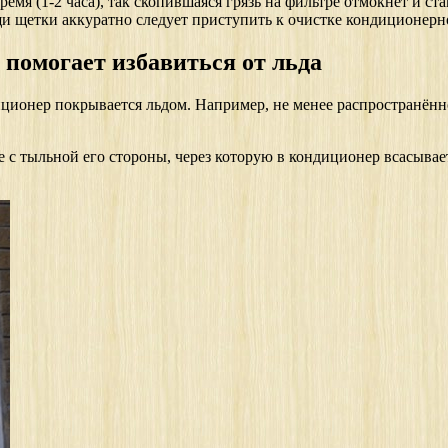
я (1-2 часа), так скопившаяся грязь на фильтре отмокнет и стан
щи щетки аккуратно следует приступить к очистке кондиционерн
 помогает избавиться от льда
ционер покрывается льдом. Например, не менее распространённ
е с тыльной его стороны, через которую в кондиционер всасывает