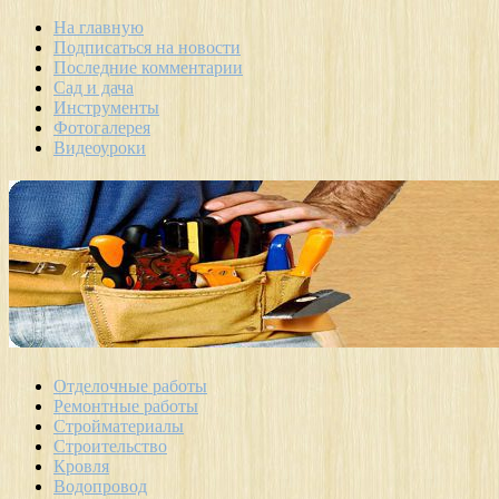
На главную
Подписаться на новости
Последние комментарии
Сад и дача
Инструменты
Фотогалерея
Видеоуроки
Отделочные работы
Ремонтные работы
Стройматериалы
Строительство
Кровля
Водопровод