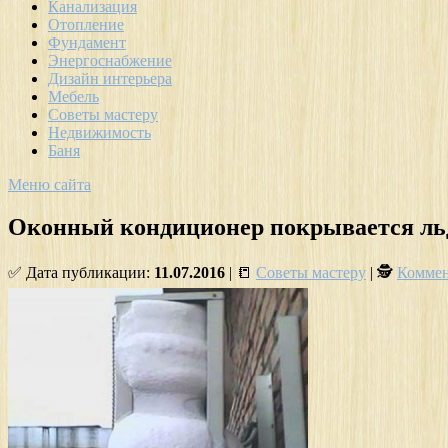
Канализация
Отопление
Фундамент
Энергоснабжение
Дизайн интерьера
Мебель
Советы мастеру
Недвижимость
Баня
Меню сайта
Оконный кондиционер покрывается ль
✅ Дата публикации:
11.07.2016
| 📒
Советы мастеру
| 🕵
Коммен