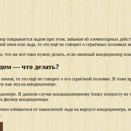
р покрывается льдом при этом, забывая об элементарных действи
слой инея или льда, то это ещё не говорит о серьёзных поломка
го, что же всё-таки нужно делать, если оконный кондиционер по
дом — что делать?
неем, то это ещё не говорит о его серьёзной поломке. В тоже в
у как лед на кондиционере.
ционере. В данном случае кондиционерному блоку попросту не хв
ть фильтр кондиционера.
венно избавиться от накоплений льда на корпусе кондиционера,
.