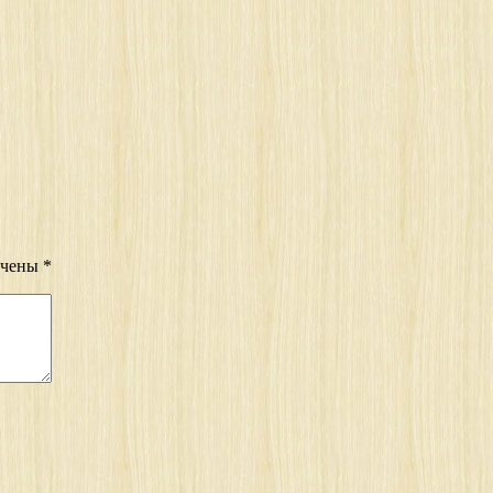
ечены
*