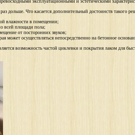
 превосходными эксплуатационными и эстетическими характерис
 раз дольше. Что касается дополнительный достоинств такого ре
ной влажности в помещении;
о всей площади пола;
ещение от посторонних звуков;
орая может осуществляться непосредственно на бетонное основан
яется возможность частой циклевки и покрытия лаком для быс