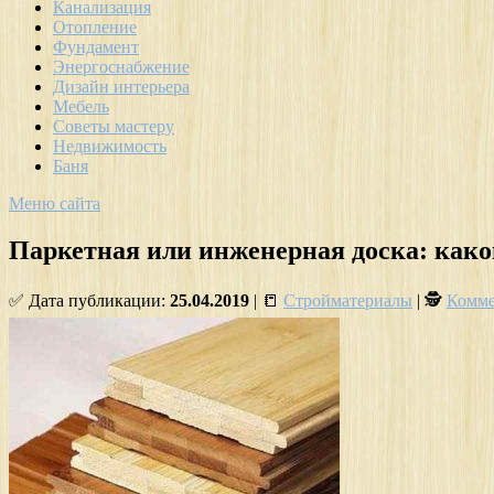
Канализация
Отопление
Фундамент
Энергоснабжение
Дизайн интерьера
Мебель
Советы мастеру
Недвижимость
Баня
Меню сайта
Паркетная или инженерная доска: как
✅ Дата публикации:
25.04.2019
| 📒
Стройматериалы
| 🕵
Комме