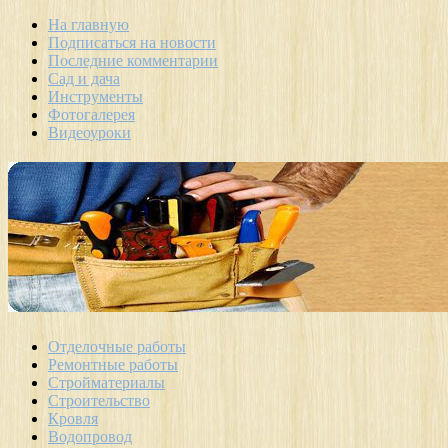
На главную
Подписаться на новости
Последние комментарии
Сад и дача
Инструменты
Фотогалерея
Видеоуроки
Отделочные работы
Ремонтные работы
Стройматериалы
Строительство
Кровля
Водопровод