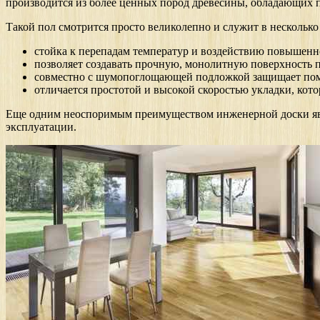
производится из более ценных пород древесины, обладающих
Такой пол смотрится просто великолепно и служит в несколько
стойка к перепадам температур и воздействию повышен
позволяет создавать прочную, монолитную поверхность п
совместно с шумопоглощающей подложкой защищает пом
отличается простотой и высокой скоростью укладки, кот
Еще одним неоспоримым преимуществом инженерной доски явл
эксплуатации.