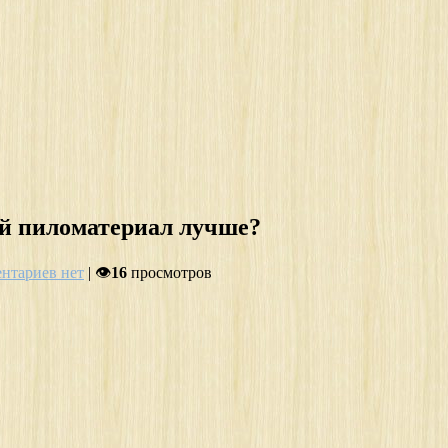
ой пиломатериал лучше?
нтариев нет
| 👁
16
просмотров