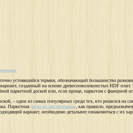
венницы
статочно устоявшийся термин, обозначающий большинство разнов
вариант, созданный на основе древесноволокнистых HDF плит. Ч
ойной паркетной доской или, если проще, паркетом с фанерной о
ской, – один из самых популярных среди тех, кто решился на с
ажа. Паркетная
доска из лиственницы
, как правило, предназначе
одходящий вариант, необходимо детальнее ознакомиться с их ха