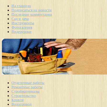
На главную
Подписаться на новости
Последние комментарии
Сад и дача
Инструменты
Фотогалерея
Видеоуроки
Отделочные работы
Ремонтные работы
Стройматериалы
Строительство
Кровля
Водопровод