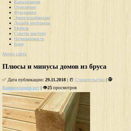
Канализация
Отопление
Фундамент
Энергоснабжение
Дизайн интерьера
Мебель
Советы мастеру
Недвижимость
Баня
Меню сайта
Плюсы и минусы домов из бруса
✅ Дата публикации:
29.11.2018
| 📒
Строительство
| 🕵
Комментариев нет
| 👁
25
просмотров