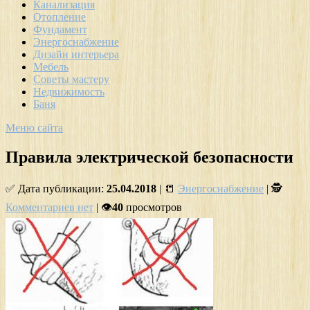
Канализация
Отопление
Фундамент
Энергоснабжение
Дизайн интерьера
Мебель
Советы мастеру
Недвижимость
Баня
Меню сайта
Правила электрической безопасности
✅ Дата публикации:
25.04.2018
| 📒
Энергоснабжение
| 🕵
Комментариев нет
| 👁
40
просмотров