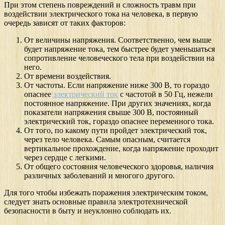
При этом степень повреждений и сложность травм при
воздействии электрического тока на человека, в первую
очередь зависят от таких факторов:
От величины напряжения. Соответственно, чем выше
будет напряжение тока, тем быстрее будет уменьшаться
сопротивление человеческого тела при воздействии на
него.
От времени воздействия.
От частоты. Если напряжение ниже 300 В, то гораздо
опаснее
электрический ток
с частотой в 50 Гц, нежели
постоянное напряжение. При других значениях, когда
показатели напряжения свыше 300 В, постоянный
электрический ток, гораздо опаснее переменного тока.
От того, по какому пути пройдет электрический ток,
через тело человека. Самым опасным, считается
вертикальное прохождение, когда напряжение проходит
через сердце с легкими.
От общего состояния человеческого здоровья, наличия
различных заболеваний и многого другого.
Для того чтобы избежать поражения электрическим током,
следует знать основные правила электротехнической
безопасности в быту и неуклонно соблюдать их.