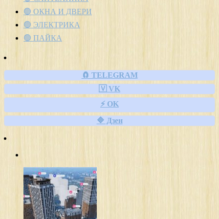
🟢 ОКНА И ДВЕРИ
🟢 ЭЛЕКТРИКА
🟢 ПАЙКА
🧲 TELEGRAM
🇻 VK
⚡ OK
🔷 Дзен