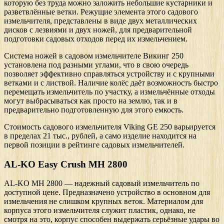
которую без труда можно заложить небольшие кустарники и
разветвлённые ветки. Режущие элемента этого садового
измельчителя, представлены в виде двух металлических
дисков с лезвиями и двух ножей, для предварительной
подготовки садовых отходов перед их измельчением.
Система ножей в садовом измельчителе Викинг 250
установлена под разными углами, что в свою очередь
позволяет эффективно справляться устройству и с крупными
ветками и с листвой. Наличие колёс даёт возможность быстро
перемещать измельчитель по участку, а измельчённые отходы
могут выбрасываться как просто на землю, так и в
предварительно подготовленную для этого емкость.
Стоимость садового измельчителя Viking GE 250 варьируется
в пределах 21 тыс., рублей, а само изделие находится на
первой позиции в рейтинге садовых измельчителей.
AL-KO Easy Crush МH 2800
AL-KO МH 2800 — надежный садовый измельчитель по
доступной цене. Предназначено устройство в основном для
измельчения не слишком крупных веток. Материалом для
корпуса этого измельчителя служит пластик, однако, не
смотря на это, корпус способен выдержать серьёзные удары во