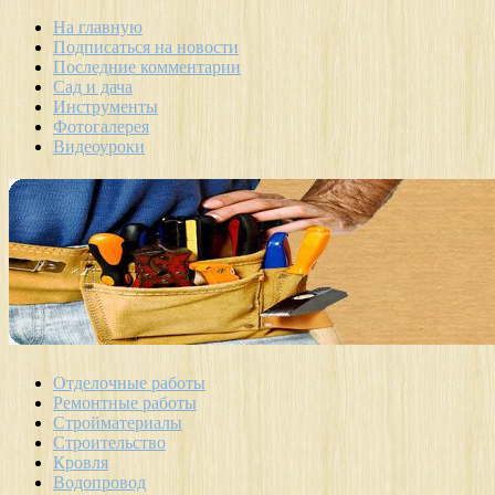
На главную
Подписаться на новости
Последние комментарии
Сад и дача
Инструменты
Фотогалерея
Видеоуроки
Отделочные работы
Ремонтные работы
Стройматериалы
Строительство
Кровля
Водопровод