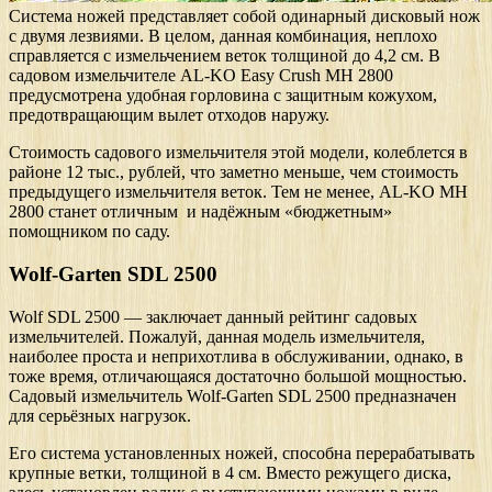
Система ножей представляет собой одинарный дисковый нож
с двумя лезвиями. В целом, данная комбинация, неплохо
справляется с измельчением веток толщиной до 4,2 см. В
садовом измельчителе AL-KO Easy Crush МH 2800
предусмотрена удобная горловина с защитным кожухом,
предотвращающим вылет отходов наружу.
Стоимость садового измельчителя этой модели, колеблется в
районе 12 тыс., рублей, что заметно меньше, чем стоимость
предыдущего измельчителя веток. Тем не менее, AL-KO МH
2800 станет отличным и надёжным «бюджетным»
помощником по саду.
Wolf-Garten SDL 2500
Wolf SDL 2500 — заключает данный рейтинг садовых
измельчителей. Пожалуй, данная модель измельчителя,
наиболее проста и неприхотлива в обслуживании, однако, в
тоже время, отличающаяся достаточно большой мощностью.
Садовый измельчитель Wolf-Garten SDL 2500 предназначен
для серьёзных нагрузок.
Его система установленных ножей, способна перерабатывать
крупные ветки, толщиной в 4 см. Вместо режущего диска,