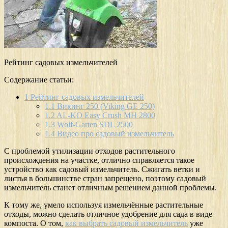
Рейтинг садовых измельчителей
Содержание статьи:
1
Рейтинг садовых измельчителей
1.1
Викинг 250 (Viking GE 250)
1.2
AL-KO Easy Crush МH 2800
1.3
Wolf-Garten SDL 2500
1.4
Видео про садовый измельчитель
С проблемой утилизации отходов растительного
происхождения на участке, отлично справляется такое
устройство как садовый измельчитель. Сжигать ветки и
листья в большинстве стран запрещено, поэтому садовый
измельчитель станет отличным решением данной проблемы.
К тому же, умело используя измельчённые растительные
отходы, можно сделать отличное удобрение для сада в виде
компоста. О том,
как выбрать садовый измельчитель
уже