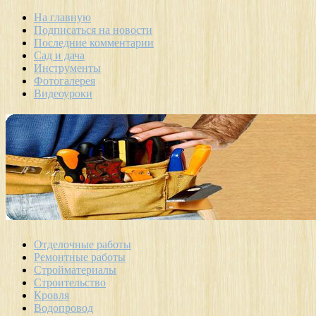
На главную
Подписаться на новости
Последние комментарии
Сад и дача
Инструменты
Фотогалерея
Видеоуроки
Отделочные работы
Ремонтные работы
Стройматериалы
Строительство
Кровля
Водопровод