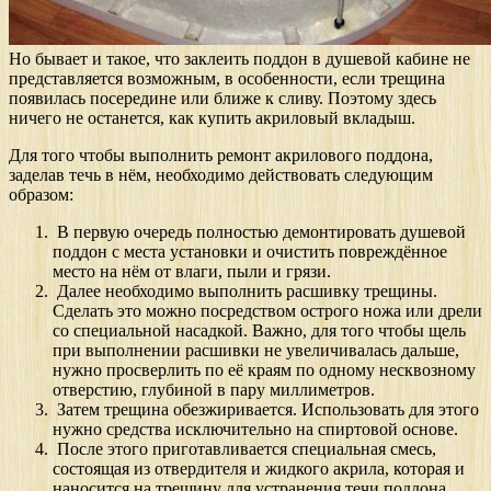
Но бывает и такое, что заклеить поддон в душевой кабине не
представляется возможным, в особенности, если трещина
появилась посередине или ближе к сливу. Поэтому здесь
ничего не останется, как купить акриловый вкладыш.
Для того чтобы выполнить ремонт акрилового поддона,
заделав течь в нём, необходимо действовать следующим
образом:
В первую очередь полностью демонтировать душевой
поддон с места установки и очистить повреждённое
место на нём от влаги, пыли и грязи.
Далее необходимо выполнить расшивку трещины.
Сделать это можно посредством острого ножа или дрели
со специальной насадкой. Важно, для того чтобы щель
при выполнении расшивки не увеличивалась дальше,
нужно просверлить по её краям по одному несквозному
отверстию, глубиной в пару миллиметров.
Затем трещина обезжиривается. Использовать для этого
нужно средства исключительно на спиртовой основе.
После этого приготавливается специальная смесь,
состоящая из отвердителя и жидкого акрила, которая и
наносится на трещину для устранения течи поддона