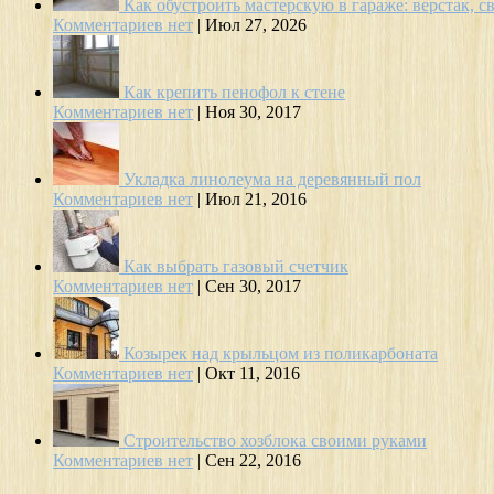
Как обустроить мастерскую в гараже: верстак, св
Комментариев нет
|
Июл 27, 2026
Как крепить пенофол к стене
Комментариев нет
|
Ноя 30, 2017
Укладка линолеума на деревянный пол
Комментариев нет
|
Июл 21, 2016
Как выбрать газовый счетчик
Комментариев нет
|
Сен 30, 2017
Козырек над крыльцом из поликарбоната
Комментариев нет
|
Окт 11, 2016
Строительство хозблока своими руками
Комментариев нет
|
Сен 22, 2016