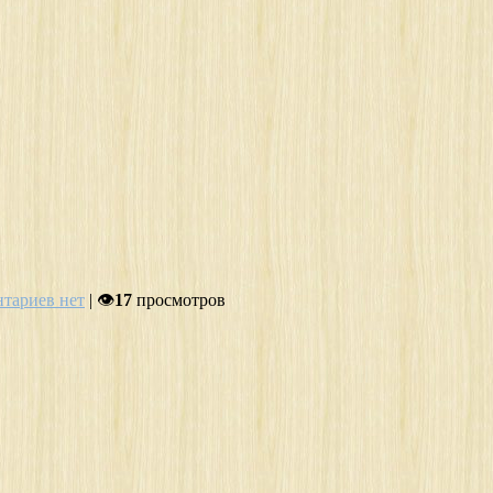
тариев нет
| 👁
17
просмотров