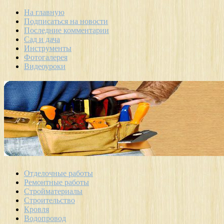
На главную
Подписаться на новости
Последние комментарии
Сад и дача
Инструменты
Фотогалерея
Видеоуроки
Отделочные работы
Ремонтные работы
Стройматериалы
Строительство
Кровля
Водопровод