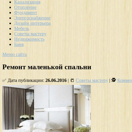
Канализация
Отопление
Фундамент
Энергоснабжение
Дизайн интерьера
Мебель
Советы мастеру
Недвижимость
Баня
Меню сайта
Ремонт маленькой спальни
✅ Дата публикации:
26.06.2016
| 📒
Советы мастеру
| 🕵
Коммен