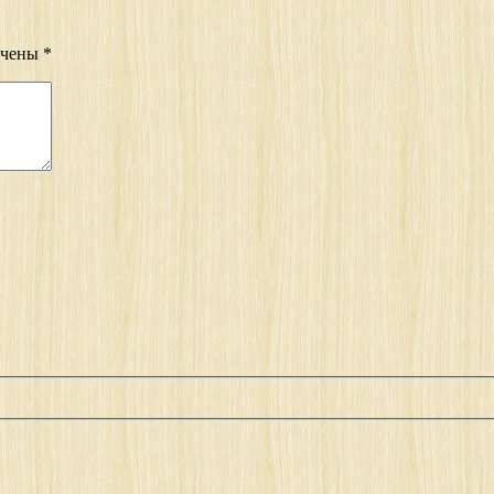
ечены
*