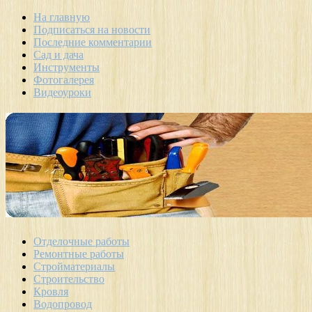
На главную
Подписаться на новости
Последние комментарии
Сад и дача
Инструменты
Фотогалерея
Видеоуроки
Отделочные работы
Ремонтные работы
Стройматериалы
Строительство
Кровля
Водопровод