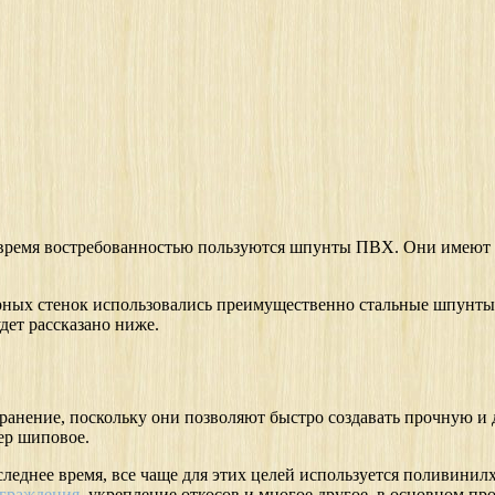
е время востребованностью пользуются шпунты ПВХ. Они имеют 
орных стенок использовались преимущественно стальные шпунты 
ет рассказано ниже.
ранение, поскольку они позволяют быстро создавать прочную и
ер шиповое.
оследнее время, все чаще для этих целей используется поливини
ограждения
, укрепление откосов и многое другое, в основном п