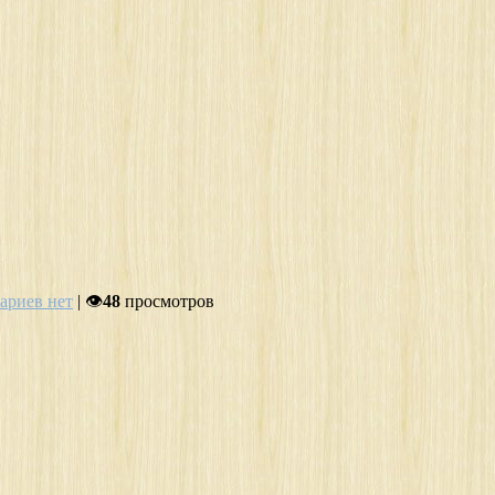
ариев нет
| 👁
48
просмотров