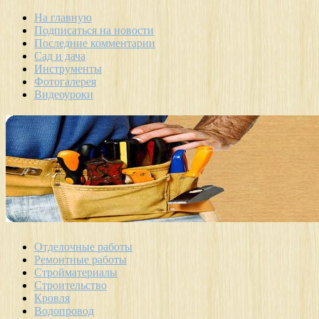
На главную
Подписаться на новости
Последние комментарии
Сад и дача
Инструменты
Фотогалерея
Видеоуроки
Отделочные работы
Ремонтные работы
Стройматериалы
Строительство
Кровля
Водопровод