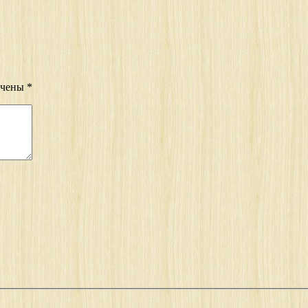
ечены
*