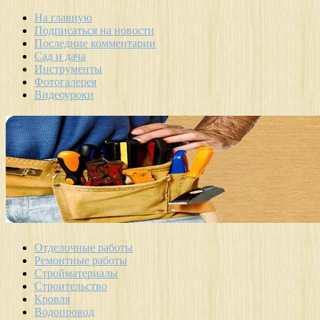
На главную
Подписаться на новости
Последние комментарии
Сад и дача
Инструменты
Фотогалерея
Видеоуроки
Отделочные работы
Ремонтные работы
Стройматериалы
Строительство
Кровля
Водопровод