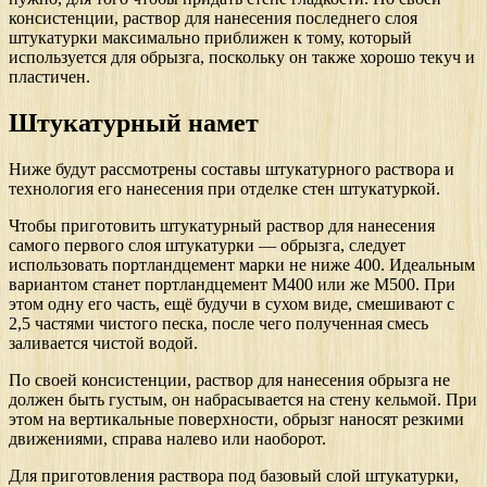
консистенции, раствор для нанесения последнего слоя
штукатурки максимально приближен к тому, который
используется для обрызга, поскольку он также хорошо текуч и
пластичен.
Штукатурный намет
Ниже будут рассмотрены составы штукатурного раствора и
технология его нанесения при отделке стен штукатуркой.
Чтобы приготовить штукатурный раствор для нанесения
самого первого слоя штукатурки — обрызга, следует
использовать портландцемент марки не ниже 400. Идеальным
вариантом станет портландцемент М400 или же М500. При
этом одну его часть, ещё будучи в сухом виде, смешивают с
2,5 частями чистого песка, после чего полученная смесь
заливается чистой водой.
По своей консистенции, раствор для нанесения обрызга не
должен быть густым, он набрасывается на стену кельмой. При
этом на вертикальные поверхности, обрызг наносят резкими
движениями, справа налево или наоборот.
Для приготовления раствора под базовый слой штукатурки,