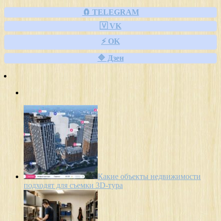
🧲 TELEGRAM
🇻 VK
⚡ OK
🔷 Дзен
Какие объекты недвижимости
подходят для съемки 3D-тура