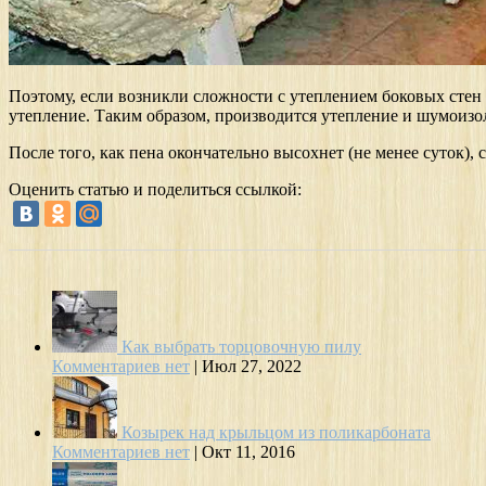
Поэтому, если возникли сложности с утеплением боковых стен 
утепление. Таким образом, производится утепление и шумоизол
После того, как пена окончательно высохнет (не менее суток),
Оценить статью и поделиться ссылкой:
Как выбрать торцовочную пилу
Комментариев нет
|
Июл 27, 2022
Козырек над крыльцом из поликарбоната
Комментариев нет
|
Окт 11, 2016