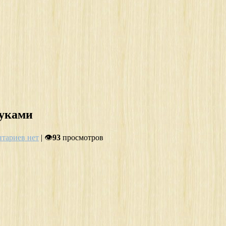
руками
тариев нет
| 👁
93
просмотров