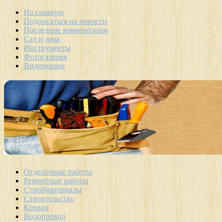
На главную
Подписаться на новости
Последние комментарии
Сад и дача
Инструменты
Фотогалерея
Видеоуроки
Отделочные работы
Ремонтные работы
Стройматериалы
Строительство
Кровля
Водопровод