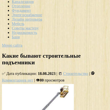
Канализация
Отопление
Фундамент
Энергоснабжение
Дизайн интерьера
Мебель
Советы мастеру
Недвижимость
Баня
Меню сайта
Какие бывают строительные
подъемники
✅ Дата публикации:
18.08.2023
| 📒
Строительство
| 🕵
Комментариев нет
| 👁
80
просмотров