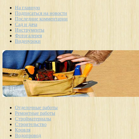
На главную
Подписаться на новости
Последние комментарии
Сад и дача
Инструменты
Фотогалерея
Видеоуроки
Отделочные работы
Ремонтные работы
Стройматериалы
Строительство
Кровля
Водопровод