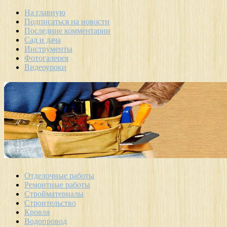
На главную
Подписаться на новости
Последние комментарии
Сад и дача
Инструменты
Фотогалерея
Видеоуроки
Отделочные работы
Ремонтные работы
Стройматериалы
Строительство
Кровля
Водопровод