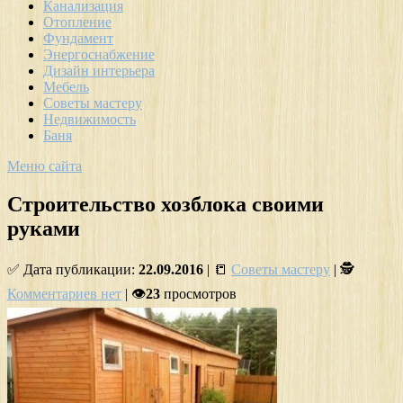
Канализация
Отопление
Фундамент
Энергоснабжение
Дизайн интерьера
Мебель
Советы мастеру
Недвижимость
Баня
Меню сайта
Строительство хозблока своими
руками
✅ Дата публикации:
22.09.2016
| 📒
Советы мастеру
| 🕵
Комментариев нет
| 👁
23
просмотров