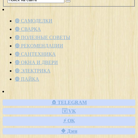
🟢 САМОДЕЛКИ
🟢 СВАРКА
🟢 ПОЛЕЗНЫЕ СОВЕТЫ
🟢 РЕКОМЕНДАЦИИ
🟢 САНТЕХНИКА
🟢 ОКНА И ДВЕРИ
🟢 ЭЛЕКТРИКА
🟢 ПАЙКА
🧲 TELEGRAM
🇻 VK
⚡ OK
🔷 Дзен