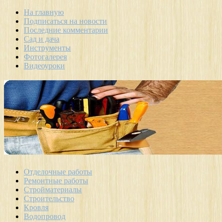
На главную
Подписаться на новости
Последние комментарии
Сад и дача
Инструменты
Фотогалерея
Видеоуроки
Отделочные работы
Ремонтные работы
Стройматериалы
Строительство
Кровля
Водопровод