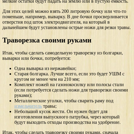
мелкие остатки будут падать на землю или в пустую емкость.
Для этих целей можно взять 200 литровую бочку или что-то
поменьше, например, выварку. В дне бочки просверливается
отверстия под шток электродвигателя, на который в
дальнейшем будут установлены острые ножи для резки травы.
Траворезка своими руками
Итак, чтобы сделать самодельную траворезку из болгарки,
выварки или бочки, потребуется:
Одна выварка из нержавейки;
Старая болгарка. Лучше всего, если это будет УШМ с
кругом не менее чем на 210 мм;
Комплект ножей на газонокосилку или полосы стали
(если потребуется сделать ножи для траворезки своими
руками);
Металлические уголки, чтобы сварить раму под
измельчитель
травы;
Небольшой кусок жести. Он нужен будет для
изготовления выпускного патрубка, через который
будут выходить отходы производства на удобрение.
Итак, чтобы сделать траворезку своими руками, сначала