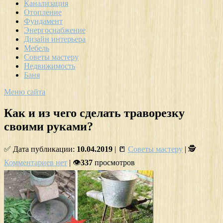
Канализация
Отопление
Фундамент
Энергоснабжение
Дизайн интерьера
Мебель
Советы мастеру
Недвижимость
Баня
Меню сайта
Как и из чего сделать траворезку
своими руками?
✅ Дата публикации:
10.04.2019
| 📒
Советы мастеру
| 🕵
Комментариев нет
| 👁
337
просмотров