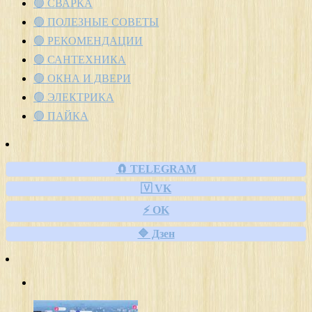
🟢 СВАРКА
🟢 ПОЛЕЗНЫЕ СОВЕТЫ
🟢 РЕКОМЕНДАЦИИ
🟢 САНТЕХНИКА
🟢 ОКНА И ДВЕРИ
🟢 ЭЛЕКТРИКА
🟢 ПАЙКА
🧲 TELEGRAM
🇻 VK
⚡ OK
🔷 Дзен