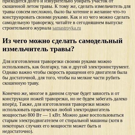
приходится долго и изнурительно убирать участок от
скошенной летом травы. К тому же, сделать измельчитель для
травы совсем несложно, было бы хотение и желание что-то
конструировать своими руками. Как и из чего можно сделать
самодельную траворезку, читайте в сегодняшнем выпуске
строительного журнала
samastroyka.ru
Из чего можно сделать самодельный
измельчитель травы?
Для изготовления траворезки своими руками можно
использовать, как болгарку, так и другой электроинструмент.
Однако важно чтобы скорость вращения его двигателя была
бы достаточной, для того, чтобы на мелкие части рубить
скошенную траву.
Конечно же, многое в данном случае будет зависеть и от
конструкции ножей траворезки, но не будем забегать далеко
вперёд. Также, для изготовления траворезки можно
использовать практически любой электродвигатель
мощностью 800 Вт — 1 кВт. Можно даже воспользоваться
старым электродвигателем от стиральной машины (хотя в
некоторых случаях его мощности может быть и
недостаточно).