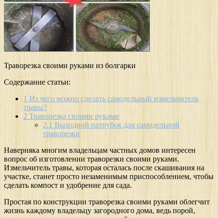
Траворезка своими руками из болгарки
Содержание статьи:
1
Из чего можно сделать самодельный измельчитель
травы?
2
Траворезка своими руками
2.1
Выходной патрубок для самодельной
траворезки
Наверняка многим владельцам частных домов интересен
вопрос об изготовлении траворезки своими руками.
Измельчитель травы, которая осталась после скашивания на
участке, станет просто незаменимым приспособлением, чтобы
сделать компост и удобрение для сада.
Простая по конструкции траворезка своими руками облегчит
жизнь каждому владельцу загородного дома, ведь порой,