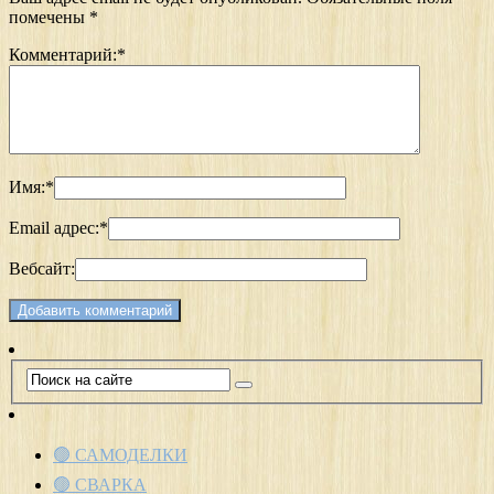
помечены
*
Комментарий:
*
Имя:
*
Email адрес:
*
Вебсайт:
🟢 САМОДЕЛКИ
🟢 СВАРКА