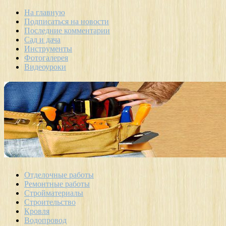
На главную
Подписаться на новости
Последние комментарии
Сад и дача
Инструменты
Фотогалерея
Видеоуроки
Отделочные работы
Ремонтные работы
Стройматериалы
Строительство
Кровля
Водопровод