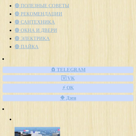
🟢 ПОЛЕЗНЫЕ СОВЕТЫ
🟢 РЕКОМЕНДАЦИИ
🟢 САНТЕХНИКА
🟢 ОКНА И ДВЕРИ
🟢 ЭЛЕКТРИКА
🟢 ПАЙКА
🧲 TELEGRAM
🇻 VK
⚡ OK
🔷 Дзен