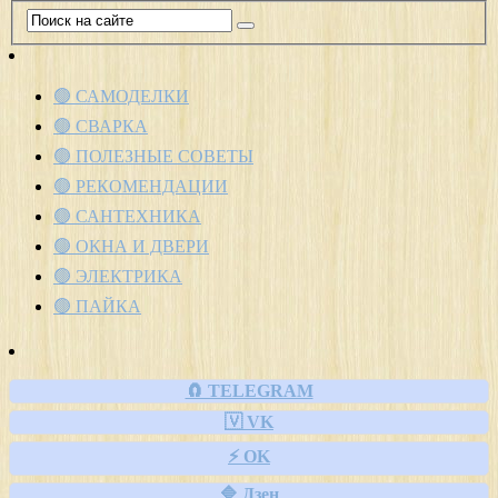
🟢 САМОДЕЛКИ
🟢 СВАРКА
🟢 ПОЛЕЗНЫЕ СОВЕТЫ
🟢 РЕКОМЕНДАЦИИ
🟢 САНТЕХНИКА
🟢 ОКНА И ДВЕРИ
🟢 ЭЛЕКТРИКА
🟢 ПАЙКА
🧲 TELEGRAM
🇻 VK
⚡ OK
🔷 Дзен