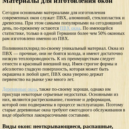
Материалы для изготовления окон
Сегодня основными материалами для изготовления
современных окон служат: ПВХ, алюминий, стеклопластик и
древесина. При этом самыми популярными на сегодняшний
день, по-прежнему остаются
ПВХ окна
. По имеющейся
статистике, только в одной Германии более чем 50% оконных
рам изготовлено именно из ПВХ.
Поливинилхлорид по-своему уникальный материал. Окна из
ПВХ — прочные, они не боятся холода, и имеют достаточно
низкую теплопроводность. К их преимуществам следует
отнести и красивый внешний вид. Имея строгие формы и
абсолютно гладкую поверхность, которая может быть
окрашена в любой цвет, ПВХ окна уверено держат
первенство на рынке уже много лет.
Деревянные окна
, также по-своему хороши, однако им
присущи некоторые серьезные недостатки. Основными из
них, являются растрескивание, гниение и деформация,
которой они подвержены в процессе эксплуатации. Поэтому
старые деревянные окна требуют ежегодного обслуживания в
виде обработки лакокрасочными составами.
Виды окон: неоткрывающиеся, распашные,