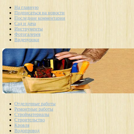
На главную
Подписаться на новости
Последние комментарии
Сад и дача
Инструменты
Фотогалерея
Видеоуроки
Отделочные работы
Ремонтные работы
Стройматериалы
Строительство
Кровля
Водопровод