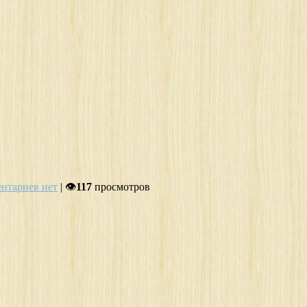
нтариев нет
| 👁
117
просмотров