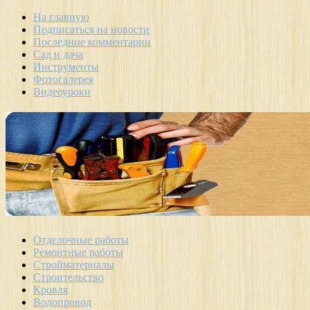
На главную
Подписаться на новости
Последние комментарии
Сад и дача
Инструменты
Фотогалерея
Видеоуроки
Отделочные работы
Ремонтные работы
Стройматериалы
Строительство
Кровля
Водопровод