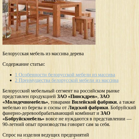
Белорусская мебель из массива дерева
Содержание статьи:
1
Особенности белорусской мебели из массива
2
Преимущества белорусской мебели из массива
Белорусский мебельный сегмент на российском рынке
представлен продукцией
ЗАО «Пинскдрев»
,
ЗАО
«Молодечномебель»
, товарами
Вилейской фабрики
, а также
мебелью из березы и сосны от
Лидской фабрики
. Бобруйский
фанерно-деревообрабатывающий комбинат и
ЗАО
«Бобруйскмебель»
вовсе не нуждаются в представлении —
90-летний опыт производства говорит сам за себя.
Спрос на изделия ведущих предприятий