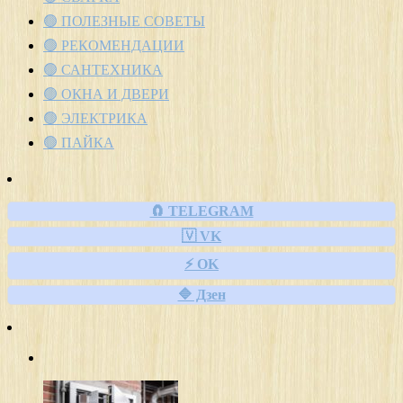
🟢 ПОЛЕЗНЫЕ СОВЕТЫ
🟢 РЕКОМЕНДАЦИИ
🟢 САНТЕХНИКА
🟢 ОКНА И ДВЕРИ
🟢 ЭЛЕКТРИКА
🟢 ПАЙКА
🧲 TELEGRAM
🇻 VK
⚡ OK
🔷 Дзен