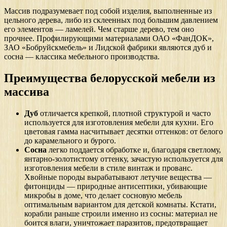
Массив подразумевает под собой изделия, выполненные из
цельного дерева, либо из склеенных под большим давлением
его элементов — ламелей. Чем старше дерево, тем оно
прочнее. Профилирующими материалами ОАО «ФанДОК»,
ЗАО «Бобруйскмебель» и Лидской фабрики являются дуб и
сосна — классика мебельного производства.
Преимущества белорусской мебели из
массива
Дуб
отличается крепкой, плотной структурой и часто
используется для изготовления мебели для кухни. Его
цветовая гамма насчитывает десятки оттенков: от белого
до карамельного и бурого.
Сосна
легко поддается обработке и, благодаря светлому,
янтарно-золотистому оттенку, зачастую используется для
изготовления мебели в стиле винтаж и прованс.
Хвойные породы вырабатывают летучие вещества —
фитонциды — природные антисептики, убивающие
микробы в доме, что делает сосновую мебель
оптимальным вариантом для детской комнаты. Кстати,
корабли раньше строили именно из сосны: материал не
боится влаги, уничтожает паразитов, предотвращает