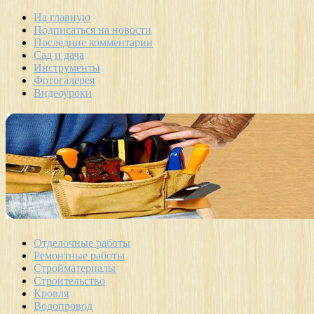
На главную
Подписаться на новости
Последние комментарии
Сад и дача
Инструменты
Фотогалерея
Видеоуроки
Отделочные работы
Ремонтные работы
Стройматериалы
Строительство
Кровля
Водопровод