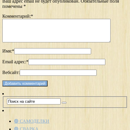
Ваш адрес email не будет опубликован.
Обязательные поля
помечены
*
Комментарий:
*
Имя:
*
Email адрес:
*
Вебсайт:
🟢 САМОДЕЛКИ
🟢 СВАРКА