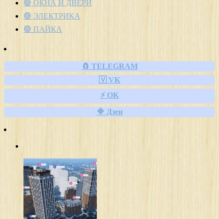
🟢 ОКНА И ДВЕРИ
🟢 ЭЛЕКТРИКА
🟢 ПАЙКА
🧲 TELEGRAM
🇻 VK
⚡ OK
🔷 Дзен