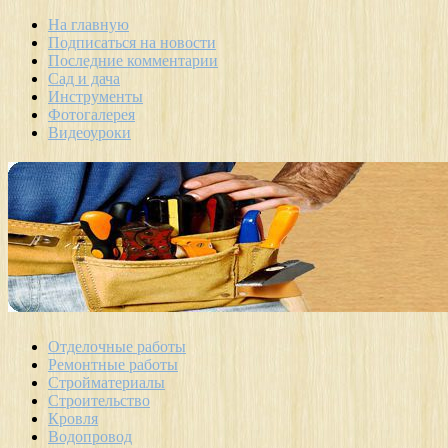
На главную
Подписаться на новости
Последние комментарии
Сад и дача
Инструменты
Фотогалерея
Видеоуроки
Отделочные работы
Ремонтные работы
Стройматериалы
Строительство
Кровля
Водопровод