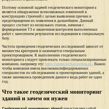
Поэтому основной задачей геодезического мониторинга
является обнаружение всевозможных изменений в
конструкциях строений с целью выявления причин и
предотвращения их появления в дальнейшем. Данный
процесс состоит из нескольких этапов, начиная с
формирования ТЗ и заканчивая контролем выполненных
работ с занесением результатов исследования в специальную
базу.
Частота проведения геодезических исследований зависит от
множества критериев и назначается генеральным
проектировщиком. К выполнению геодезического
мониторинга следует привлекать только специализированные
компании, например эту:
https://surgut.tech-expertiza.ru/
. Важно
чтобы компания имела высококвалифицированных
специалистов по обследованию и проектированию зданий, а
также занималась проведением данного вида работ не один
год.
Что такое геодезический мониторинг
зданий и зачем он нужен
Геодезический мониторинг зданий
представляет собой