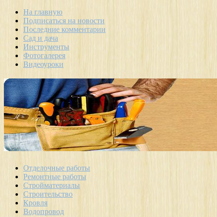
На главную
Подписаться на новости
Последние комментарии
Сад и дача
Инструменты
Фотогалерея
Видеоуроки
Отделочные работы
Ремонтные работы
Стройматериалы
Строительство
Кровля
Водопровод