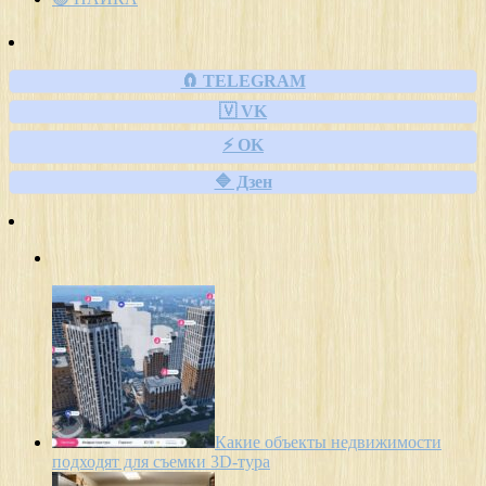
🧲 TELEGRAM
🇻 VK
⚡ OK
🔷 Дзен
Какие объекты недвижимости
подходят для съемки 3D-тура