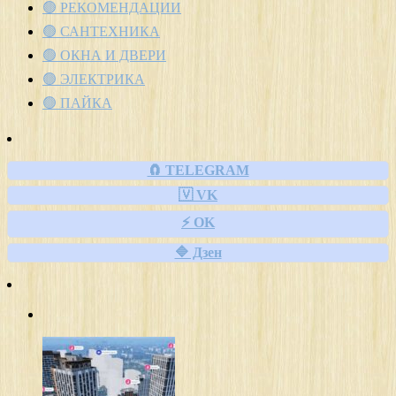
🟢 РЕКОМЕНДАЦИИ
🟢 САНТЕХНИКА
🟢 ОКНА И ДВЕРИ
🟢 ЭЛЕКТРИКА
🟢 ПАЙКА
🧲 TELEGRAM
🇻 VK
⚡ OK
🔷 Дзен