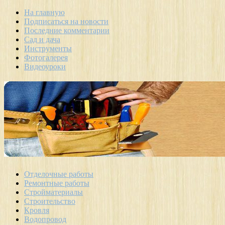
На главную
Подписаться на новости
Последние комментарии
Сад и дача
Инструменты
Фотогалерея
Видеоуроки
Отделочные работы
Ремонтные работы
Стройматериалы
Строительство
Кровля
Водопровод