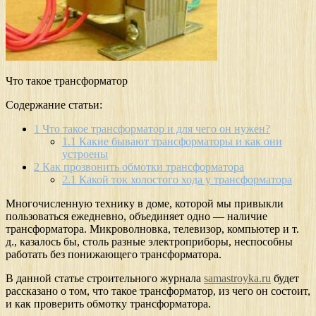
Что такое трансформатор
Содержание статьи:
1
Что такое трансформатор и для чего он нужен?
1.1
Какие бывают трансформаторы и как они
устроены
2
Как прозвонить обмотки трансформатора
2.1
Какой ток холостого хода у трансформатора
Многочисленную технику в доме, которой мы привыкли
пользоваться ежедневно, объединяет одно — наличие
трансформатора. Микроволновка, телевизор, компьютер и т.
д., казалось бы, столь разные электроприборы, неспособны
работать без понижающего трансформатора.
В данной статье строительного журнала
samastroyka.ru
будет
рассказано о том, что такое трансформатор, из чего он состоит,
и как проверить обмотку трансформатора.