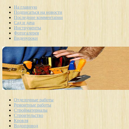
На главную
Подписаться на новости
Последние комментарии
Сад и дача
Инструменты
Фотогалерея
Видеоуроки
Отделочные работы
Ремонтные работы
Стройматериалы
Строительство
Кровля
Водопровод