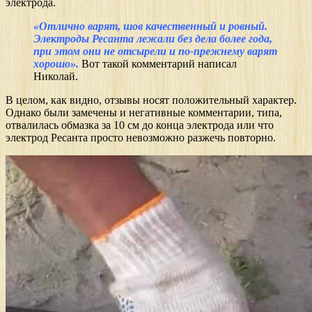
электрода.
«Отлично варят, шов качественный и ровный.
Электроды Ресанта лежали без дела более года,
при этом они не отсырели и по-прежнему варят
хорошо».
Вот такой комментарий написал
Николай.
В целом, как видно, отзывы носят положительный характер.
Однако были замечены и негативные комментарии, типа,
отвалилась обмазка за 10 см до конца электрода или что
электрод Ресанта просто невозможно разжечь повторно.