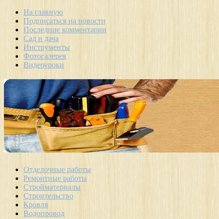
На главную
Подписаться на новости
Последние комментарии
Сад и дача
Инструменты
Фотогалерея
Видеоуроки
Отделочные работы
Ремонтные работы
Стройматериалы
Строительство
Кровля
Водопровод