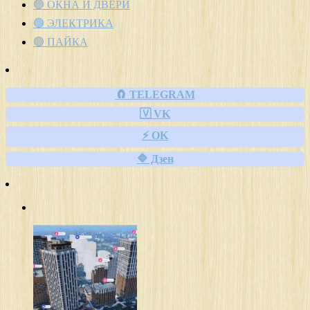
🟢 ОКНА И ДВЕРИ
🟢 ЭЛЕКТРИКА
🟢 ПАЙКА
🧲 TELEGRAM
🇻 VK
⚡ OK
🔷 Дзен