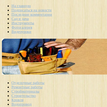
На главную
Подписаться на новости
Последние комментарии
Сад и дача
Инструменты
Фотогалерея
Видеоуроки
Отделочные работы
Ремонтные работы
Стройматериалы
Строительство
Кровля
Водопровод