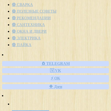
🟢 СВАРКА
🟢 ПОЛЕЗНЫЕ СОВЕТЫ
🟢 РЕКОМЕНДАЦИИ
🟢 САНТЕХНИКА
🟢 ОКНА И ДВЕРИ
🟢 ЭЛЕКТРИКА
🟢 ПАЙКА
🧲 TELEGRAM
🇻 VK
⚡ OK
🔷 Дзен