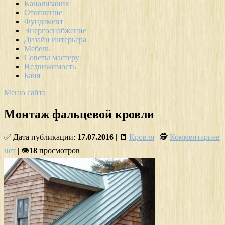
Канализация
Отопление
Фундамент
Энергоснабжение
Дизайн интерьера
Мебель
Советы мастеру
Недвижимость
Баня
Меню сайта
Монтаж фальцевой кровли
✅ Дата публикации:
17.07.2016
| 📒
Кровля
| 🕵
Комментариев
нет
| 👁
18
просмотров