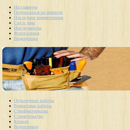
На главную
Подписаться на новости
Последние комментарии
Сад и дача
Инструменты
Фотогалерея
Видеоуроки
Отделочные работы
Ремонтные работы
Стройматериалы
Строительство
Кровля
Водопровод