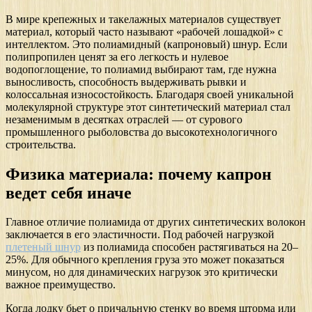
В мире крепежных и такелажных материалов существует
материал, который часто называют «рабочей лошадкой» с
интеллектом. Это полиамидный (капроновый) шнур. Если
полипропилен ценят за его легкость и нулевое
водопоглощение, то полиамид выбирают там, где нужна
выносливость, способность выдерживать рывки и
колоссальная износостойкость. Благодаря своей уникальной
молекулярной структуре этот синтетический материал стал
незаменимым в десятках отраслей — от сурового
промышленного рыболовства до высокотехнологичного
строительства.
Физика материала: почему капрон
ведет себя иначе
Главное отличие полиамида от других синтетических волокон
заключается в его эластичности. Под рабочей нагрузкой
плетеный шнур
из полиамида способен растягиваться на 20–
25%. Для обычного крепления груза это может показаться
минусом, но для динамических нагрузок это критически
важное преимущество.
Когда лодку бьет о причальную стенку во время шторма или