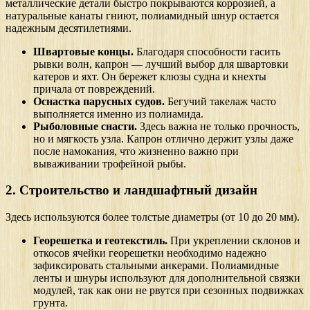
металлические детали быстро покрываются коррозией, а
натуральные канаты гниют, полиамидный шнур остается
надежным десятилетиями.
Швартовые концы.
Благодаря способности гасить
рывки волн, капрон — лучший выбор для швартовки
катеров и яхт. Он бережет клюзы судна и кнехты
причала от повреждений.
Оснастка парусных судов.
Бегучий такелаж часто
выполняется именно из полиамида.
Рыболовные снасти.
Здесь важна не только прочность,
но и мягкость узла. Капрон отлично держит узлы даже
после намокания, что жизненно важно при
вываживании трофейной рыбы.
2. Строительство и ландшафтный дизайн
Здесь используются более толстые диаметры (от 10 до 20 мм).
Георешетка и геотекстиль.
При укреплении склонов и
откосов ячейки георешетки необходимо надежно
зафиксировать стальными анкерами. Полиамидные
ленты и шнуры используют для дополнительной связки
модулей, так как они не рвутся при сезонных подвижках
грунта.