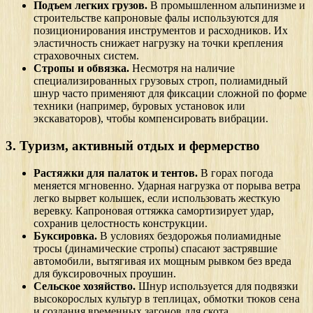
Подъем легких грузов.
В промышленном альпинизме и
строительстве капроновые фалы используются для
позиционирования инструментов и расходников. Их
эластичность снижает нагрузку на точки крепления
страховочных систем.
Стропы и обвязка.
Несмотря на наличие
специализированных грузовых строп, полиамидный
шнур часто применяют для фиксации сложной по форме
техники (например, буровых установок или
экскаваторов), чтобы компенсировать вибрации.
3. Туризм, активный отдых и фермерство
Растяжки для палаток и тентов.
В горах погода
меняется мгновенно. Ударная нагрузка от порыва ветра
легко вырвет колышек, если использовать жесткую
веревку. Капроновая оттяжка самортизирует удар,
сохранив целостность конструкции.
Буксировка.
В условиях бездорожья полиамидные
тросы (динамические стропы) спасают застрявшие
автомобили, вытягивая их мощным рывком без вреда
для буксировочных проушин.
Сельское хозяйство.
Шнур используется для подвязки
высокорослых культур в теплицах, обмотки тюков сена
и создания временных загонов для скота.