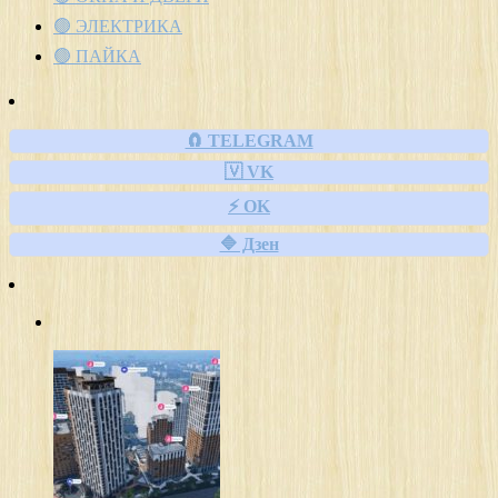
🟢 ЭЛЕКТРИКА
🟢 ПАЙКА
🧲 TELEGRAM
🇻 VK
⚡ OK
🔷 Дзен