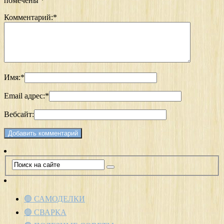
помечены
*
Комментарий:
*
Имя:
*
Email адрес:
*
Вебсайт:
🟢 САМОДЕЛКИ
🟢 СВАРКА