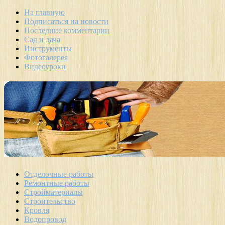
На главную
Подписаться на новости
Последние комментарии
Сад и дача
Инструменты
Фотогалерея
Видеоуроки
Отделочные работы
Ремонтные работы
Стройматериалы
Строительство
Кровля
Водопровод