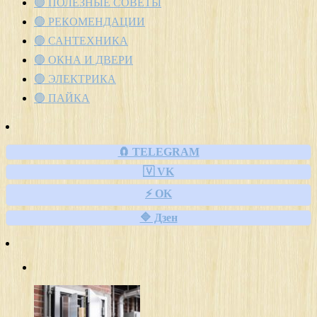
🟢 ПОЛЕЗНЫЕ СОВЕТЫ
🟢 РЕКОМЕНДАЦИИ
🟢 САНТЕХНИКА
🟢 ОКНА И ДВЕРИ
🟢 ЭЛЕКТРИКА
🟢 ПАЙКА
🧲 TELEGRAM
🇻 VK
⚡ OK
🔷 Дзен