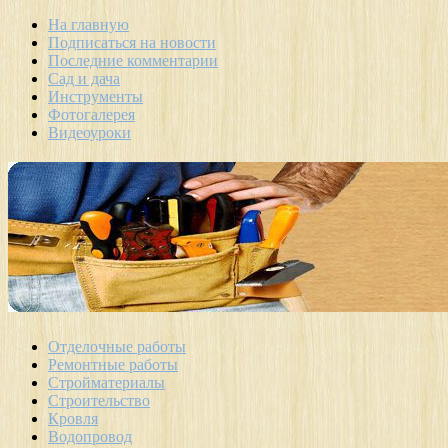
На главную
Подписаться на новости
Последние комментарии
Сад и дача
Инструменты
Фотогалерея
Видеоуроки
Отделочные работы
Ремонтные работы
Стройматериалы
Строительство
Кровля
Водопровод