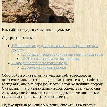
Как найти воду для скважины на участке
Содержание статьи:
1
Как найти воду для скважины — обзор способов и
средств
1.1
Электрическое зондирование для поиска воды
1.2
Что такое сейсмическая разведка
2
Народные способы поиска воды
2.1
Биолокационные рамки
Обустройство скважины на участке даёт возможность
обеспечить дом питьевой водой. Автономное водоснабжение
всегда актуально за городом, и это не только поливка огорода.
Скважина — это независимый водопровод, и те, у кого она
есть, могут не беспокоиться по поводу отключения воды, её
хлорировании и ремонте трубопровода.
Однако приняв решение о бурении скважины на участке,