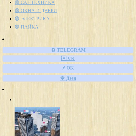
🟢 САНТЕХНИКА
🟢 ОКНА И ДВЕРИ
🟢 ЭЛЕКТРИКА
🟢 ПАЙКА
🧲 TELEGRAM
🇻 VK
⚡ OK
🔷 Дзен