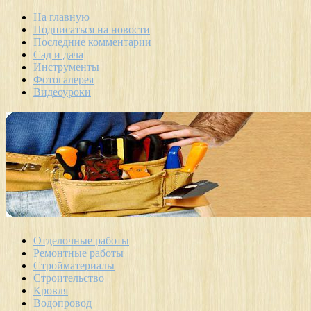
На главную
Подписаться на новости
Последние комментарии
Сад и дача
Инструменты
Фотогалерея
Видеоуроки
Отделочные работы
Ремонтные работы
Стройматериалы
Строительство
Кровля
Водопровод