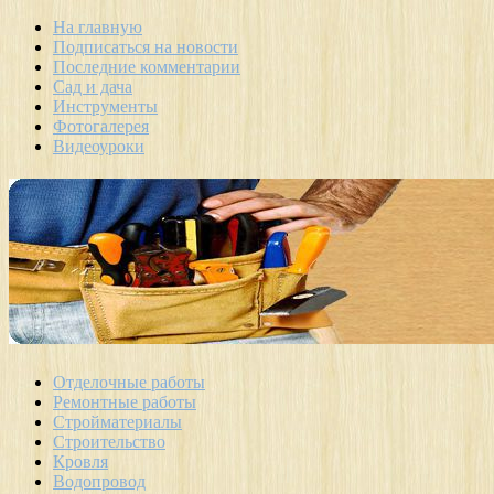
На главную
Подписаться на новости
Последние комментарии
Сад и дача
Инструменты
Фотогалерея
Видеоуроки
Отделочные работы
Ремонтные работы
Стройматериалы
Строительство
Кровля
Водопровод