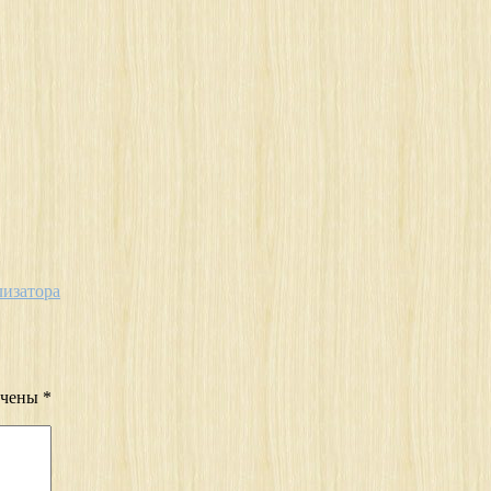
лизатора
ечены
*