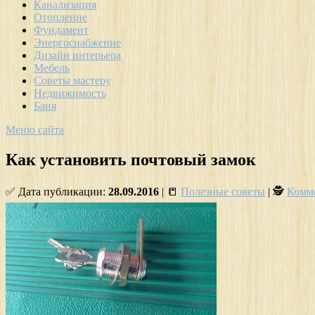
Канализация
Отопление
Фундамент
Энергоснабжение
Дизайн интерьера
Мебель
Советы мастеру
Недвижимость
Баня
Меню сайта
Как установить почтовый замок
✅ Дата публикации:
28.09.2016
| 📒
Полезные советы
| 🕵
Комме