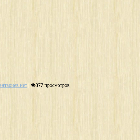
нтариев нет
| 👁
377
просмотров