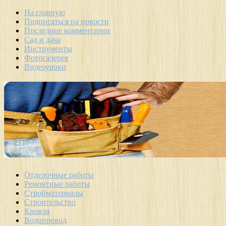
На главную
Подписаться на новости
Последние комментарии
Сад и дача
Инструменты
Фотогалерея
Видеоуроки
Отделочные работы
Ремонтные работы
Стройматериалы
Строительство
Кровля
Водопровод