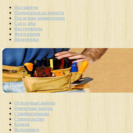
На главную
Подписаться на новости
Последние комментарии
Сад и дача
Инструменты
Фотогалерея
Видеоуроки
Отделочные работы
Ремонтные работы
Стройматериалы
Строительство
Кровля
Водопровод