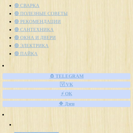
🟢 СВАРКА
🟢 ПОЛЕЗНЫЕ СОВЕТЫ
🟢 РЕКОМЕНДАЦИИ
🟢 САНТЕХНИКА
🟢 ОКНА И ДВЕРИ
🟢 ЭЛЕКТРИКА
🟢 ПАЙКА
🧲 TELEGRAM
🇻 VK
⚡ OK
🔷 Дзен