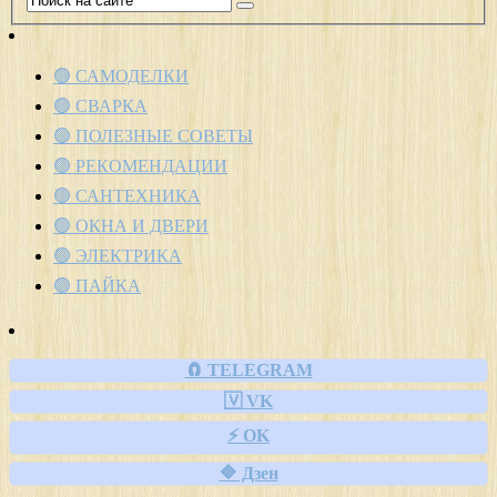
🟢 САМОДЕЛКИ
🟢 СВАРКА
🟢 ПОЛЕЗНЫЕ СОВЕТЫ
🟢 РЕКОМЕНДАЦИИ
🟢 САНТЕХНИКА
🟢 ОКНА И ДВЕРИ
🟢 ЭЛЕКТРИКА
🟢 ПАЙКА
🧲 TELEGRAM
🇻 VK
⚡ OK
🔷 Дзен