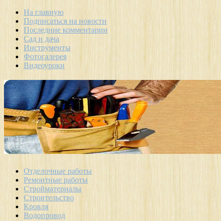
На главную
Подписаться на новости
Последние комментарии
Сад и дача
Инструменты
Фотогалерея
Видеоуроки
Отделочные работы
Ремонтные работы
Стройматериалы
Строительство
Кровля
Водопровод