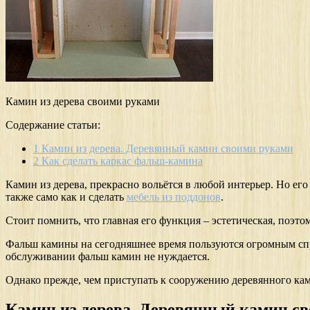
Камин из дерева своими руками
Содержание статьи:
1
Камин из дерева. Деревянный камин своими руками
2
Как сделать каркас фальш-камина
Камин из дерева, прекрасно вольётся в любой интерьер. Но ег
также само как и сделать
мебель из поддонов
.
Стоит помнить, что главная его функция – эстетическая, поэт
Фальш камины на сегодняшнее время пользуются огромным спр
обслуживании фальш камин не нуждается.
Однако прежде, чем приступать к сооружению деревянного ками
Камин из дерева. Деревянный камин с