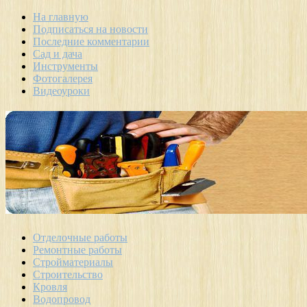
На главную
Подписаться на новости
Последние комментарии
Сад и дача
Инструменты
Фотогалерея
Видеоуроки
Отделочные работы
Ремонтные работы
Стройматериалы
Строительство
Кровля
Водопровод