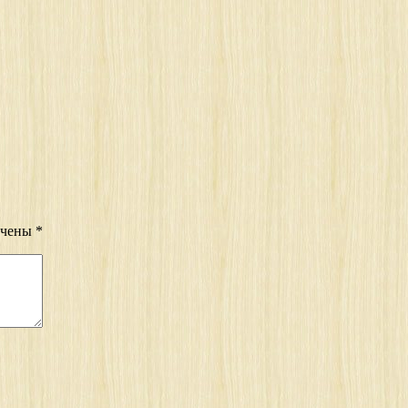
ечены
*