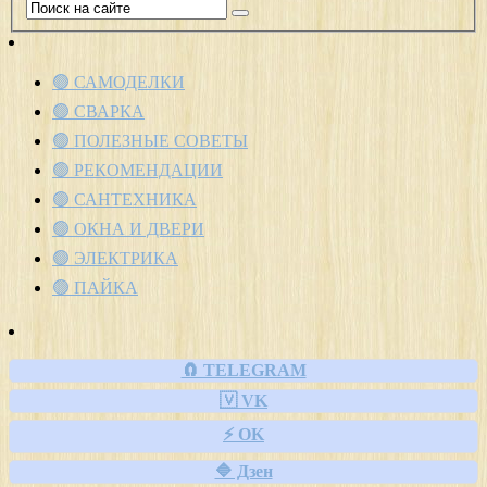
🟢 САМОДЕЛКИ
🟢 СВАРКА
🟢 ПОЛЕЗНЫЕ СОВЕТЫ
🟢 РЕКОМЕНДАЦИИ
🟢 САНТЕХНИКА
🟢 ОКНА И ДВЕРИ
🟢 ЭЛЕКТРИКА
🟢 ПАЙКА
🧲 TELEGRAM
🇻 VK
⚡ OK
🔷 Дзен