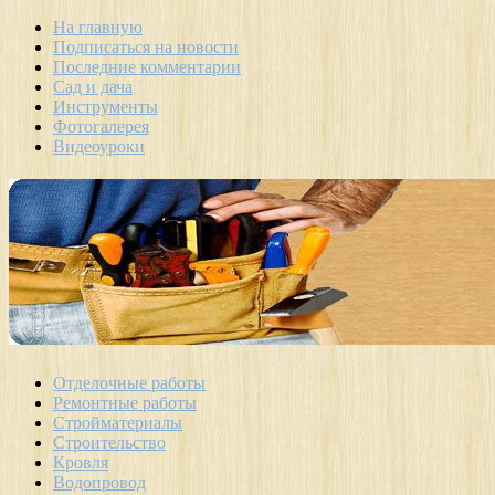
На главную
Подписаться на новости
Последние комментарии
Сад и дача
Инструменты
Фотогалерея
Видеоуроки
Отделочные работы
Ремонтные работы
Стройматериалы
Строительство
Кровля
Водопровод