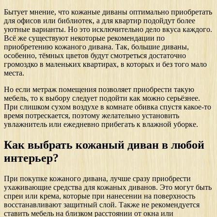
Бытует мнение, что кожаные диваны оптимально приобретать
для офисов или библиотек, а для квартир подойдут более
уютные варианты. Но это исключительно дело вкуса каждого.
Всё же существуют некоторые рекомендации по
приобретению кожаного дивана. Так, большие диваны,
особенно, тёмных цветов будут смотреться достаточно
громоздко в маленьких квартирах, в которых и без того мало
места.
Но если метраж помещения позволяет приобрести такую
мебель, то к выбору следует подойти как можно серьёзнее.
При слишком сухом воздухе в комнате обивка спустя какое-то
время потрескается, поэтому желательно установить
увлажнитель или ежедневно прибегать к влажной уборке.
Как выбрать кожаный диван в любой
интерьер?
При покупке кожаного дивана, лучше сразу приобрести
ухаживающие средства для кожаных диванов. Это могут быть
спреи или крема, которые при нанесении на поверхность
восстанавливают защитный слой. Также не рекомендуется
ставить мебель на близком расстоянии от окна или