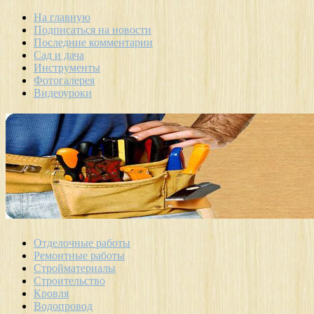
На главную
Подписаться на новости
Последние комментарии
Сад и дача
Инструменты
Фотогалерея
Видеоуроки
Отделочные работы
Ремонтные работы
Стройматериалы
Строительство
Кровля
Водопровод