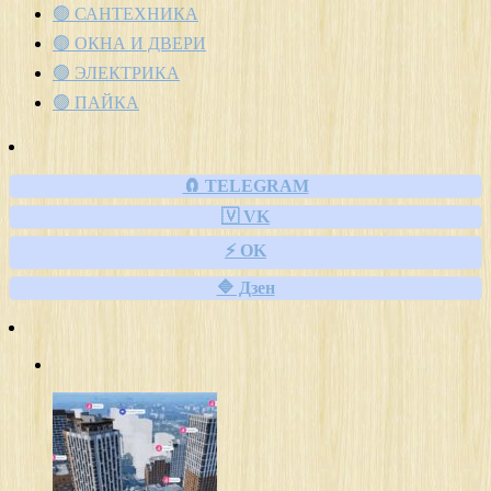
🟢 САНТЕХНИКА
🟢 ОКНА И ДВЕРИ
🟢 ЭЛЕКТРИКА
🟢 ПАЙКА
🧲 TELEGRAM
🇻 VK
⚡ OK
🔷 Дзен