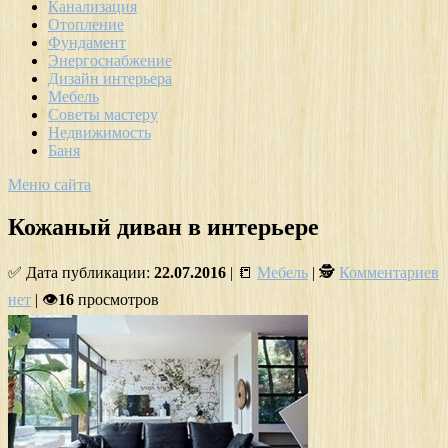
Канализация
Отопление
Фундамент
Энергоснабжение
Дизайн интерьера
Мебель
Советы мастеру
Недвижимость
Баня
Меню сайта
Кожаный диван в интерьере
✅ Дата публикации:
22.07.2016
| 📒
Мебель
| 🕵
Комментариев
нет
| 👁
16
просмотров