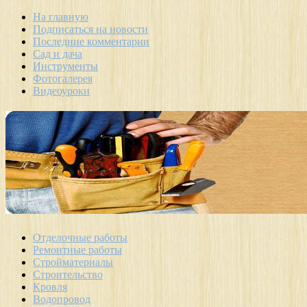
На главную
Подписаться на новости
Последние комментарии
Сад и дача
Инструменты
Фотогалерея
Видеоуроки
Отделочные работы
Ремонтные работы
Стройматериалы
Строительство
Кровля
Водопровод