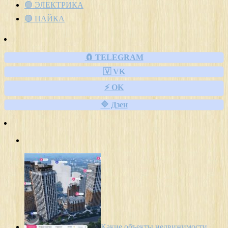
🟢 ЭЛЕКТРИКА
🟢 ПАЙКА
🧲 TELEGRAM
🇻 VK
⚡ OK
🔷 Дзен
Какие объекты недвижимости