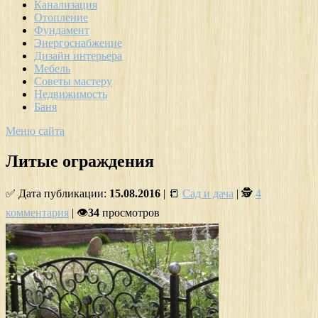
Канализация
Отопление
Фундамент
Энергоснабжение
Дизайн интерьера
Мебель
Советы мастеру
Недвижимость
Баня
Меню сайта
Литые ограждения
✅ Дата публикации:
15.08.2016
| 📒
Сад и дача
| 🕵
4
комментария
| 👁
34
просмотров