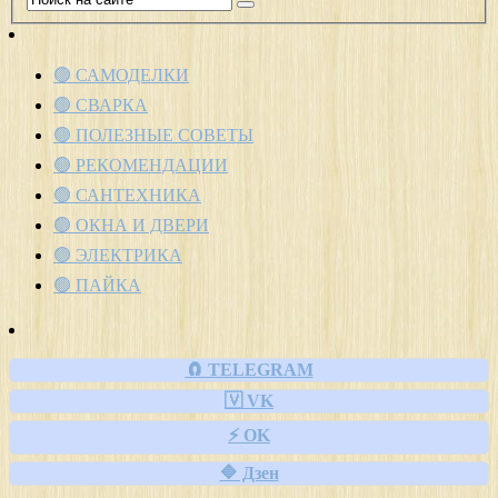
🟢 САМОДЕЛКИ
🟢 СВАРКА
🟢 ПОЛЕЗНЫЕ СОВЕТЫ
🟢 РЕКОМЕНДАЦИИ
🟢 САНТЕХНИКА
🟢 ОКНА И ДВЕРИ
🟢 ЭЛЕКТРИКА
🟢 ПАЙКА
🧲 TELEGRAM
🇻 VK
⚡ OK
🔷 Дзен