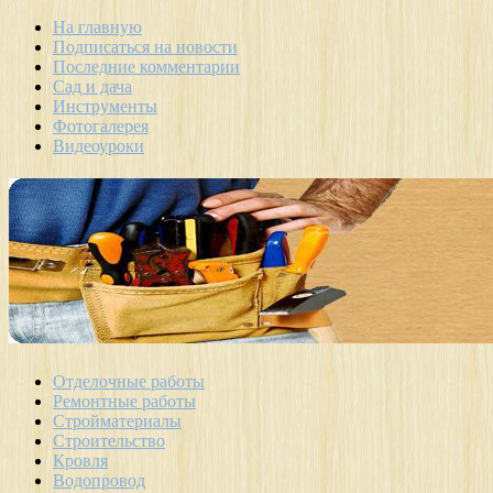
На главную
Подписаться на новости
Последние комментарии
Сад и дача
Инструменты
Фотогалерея
Видеоуроки
Отделочные работы
Ремонтные работы
Стройматериалы
Строительство
Кровля
Водопровод