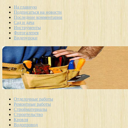
На главную
Подписаться на новости
Последние комментарии
Сад и дача
Инструменты
Фотогалерея
Видеоуроки
Отделочные работы
Ремонтные работы
Стройматериалы
Строительство
Кровля
Водопровод