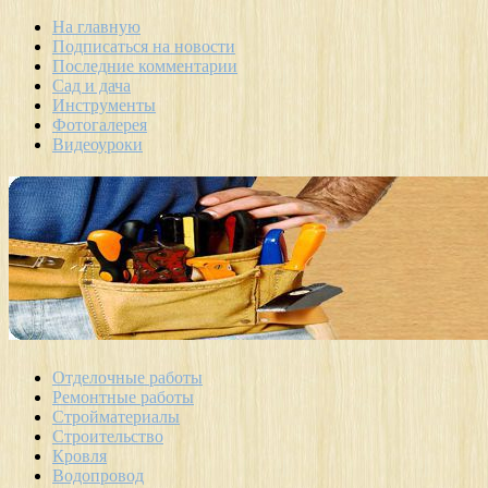
На главную
Подписаться на новости
Последние комментарии
Сад и дача
Инструменты
Фотогалерея
Видеоуроки
Отделочные работы
Ремонтные работы
Стройматериалы
Строительство
Кровля
Водопровод