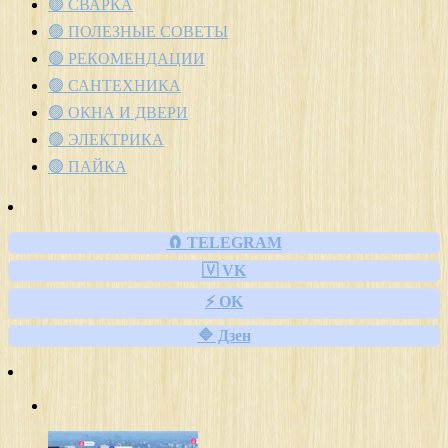
🟢 СВАРКА
🟢 ПОЛЕЗНЫЕ СОВЕТЫ
🟢 РЕКОМЕНДАЦИИ
🟢 САНТЕХНИКА
🟢 ОКНА И ДВЕРИ
🟢 ЭЛЕКТРИКА
🟢 ПАЙКА
🧲 TELEGRAM
🇻 VK
⚡ OK
🔷 Дзен