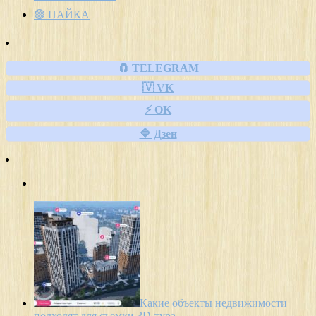
🟢 ПАЙКА
🧲 TELEGRAM
🇻 VK
⚡ OK
🔷 Дзен
Какие объекты недвижимости
подходят для съемки 3D-тура