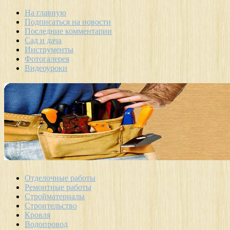
На главную
Подписаться на новости
Последние комментарии
Сад и дача
Инструменты
Фотогалерея
Видеоуроки
Отделочные работы
Ремонтные работы
Стройматериалы
Строительство
Кровля
Водопровод