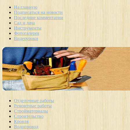
На главную
Подписаться на новости
Последние комментарии
Сад и дача
Инструменты
Фотогалерея
Видеоуроки
Отделочные работы
Ремонтные работы
Стройматериалы
Строительство
Кровля
Водопровод