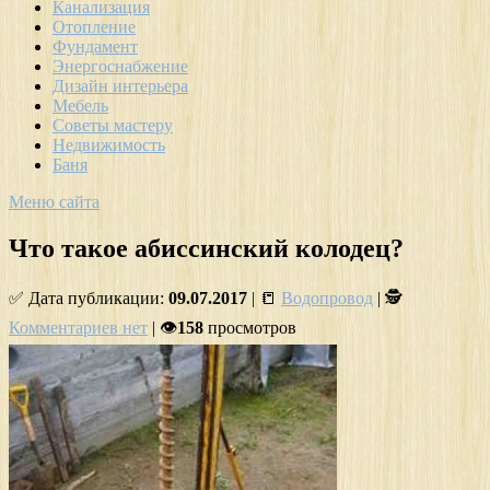
Канализация
Отопление
Фундамент
Энергоснабжение
Дизайн интерьера
Мебель
Советы мастеру
Недвижимость
Баня
Меню сайта
Что такое абиссинский колодец?
✅ Дата публикации:
09.07.2017
| 📒
Водопровод
| 🕵
Комментариев нет
| 👁
158
просмотров