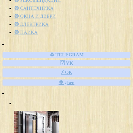
🟢 РЕКОМЕНДАЦИИ
🟢 САНТЕХНИКА
🟢 ОКНА И ДВЕРИ
🟢 ЭЛЕКТРИКА
🟢 ПАЙКА
🧲 TELEGRAM
🇻 VK
⚡ OK
🔷 Дзен